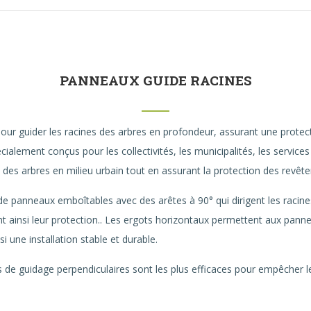
PANNEAUX GUIDE RACINES
ur guider les racines des arbres en profondeur, assurant une protect
pécialement conçus pour les collectivités, les municipalités, les service
s des arbres en milieu urbain tout en assurant la protection des revêt
 de panneaux emboîtables avec des arêtes à 90° qui dirigent les racin
nt ainsi leur protection.. Les ergots horizontaux permettent aux panne
i une installation stable et durable.
de guidage perpendiculaires sont les plus efficaces pour empêcher les