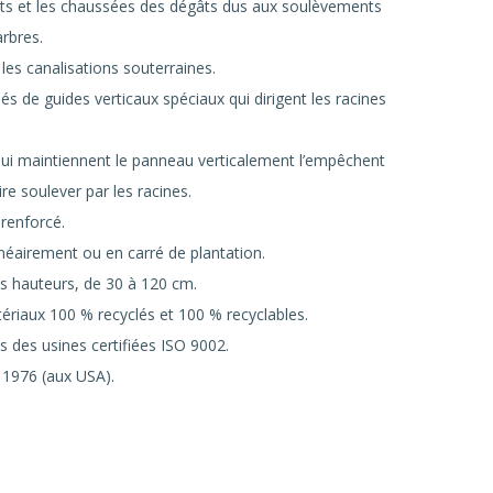
ts et les chaussées des dégâts dus aux soulèvements
arbres.
les canalisations souterraines.
s de guides verticaux spéciaux qui dirigent les racines
qui maintiennent le panneau verticalement l’empêchent
ire soulever par les racines.
renforcé.
inéairement ou en carré de plantation.
es hauteurs, de 30 à 120 cm.
tériaux 100 % recyclés et 100 % recyclables.
 des usines certifiées ISO 9002.
1976 (aux USA).